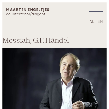
MAARTEN ENGELTJES
countertenor/dirigent
NL
EN
Messiah, G.F. Händel