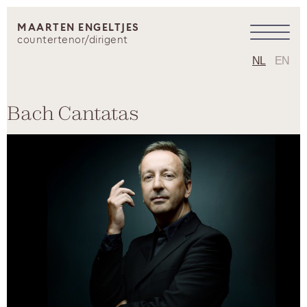
MAARTEN ENGELTJES
countertenor/dirigent
NL
EN
Bach Cantatas